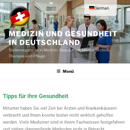
German
English
MEDIZIN UND GESUNDHEIT
IN DEUTSCHLAND
Stellenangebote in Medizin, Gesundheit, Medizintechnik,
Therapie und Pflege
Menü
Tipps für Ihre Gesundheit​
Mitunter haben Sie viel Zeit bei Ärzten und Krankenkäusern
verbracht und Ihnen konnte bisher nicht wirklich geholfen
werden. Viele Mediziner sind in ihrem Fachwissen festgefahren
und ziehen übergreifende Methoden nicht in Betracht.