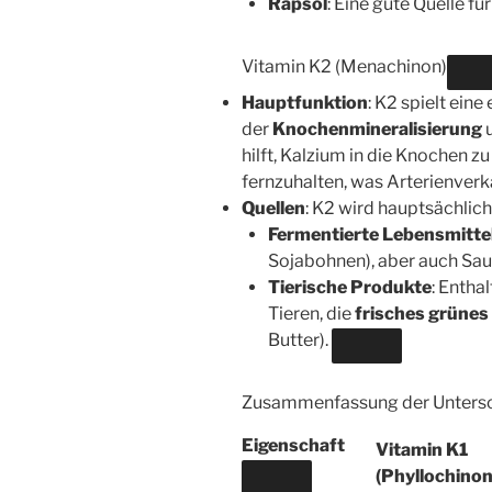
Rapsöl
: Eine gute Quelle für
Vitamin K2 (Menachinon)
Hauptfunktion
: K2 spielt ein
der
Knochenmineralisierung
hilft, Kalzium in die Knochen zu
fernzuhalten, was Arterienver
Quellen
: K2 wird hauptsächlic
Fermentierte Lebensmitte
Sojabohnen), aber auch Sau
Tierische Produkte
: Entha
Tieren, die
frisches grünes
Butter).
Zusammenfassung der Unters
Eigenschaft
Vitamin K1
(Phyllochinon