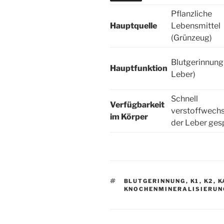
Pflanzliche
Hauptquelle
Lebensmittel
(Grünzeug)
Blutgerinnung 
Hauptfunktion
Leber)
Schnell
Verfügbarkeit
verstoffwechse
im Körper
der Leber ges
SCHLAGWÖRTER
BLUTGERINNUNG
,
K1
,
K2
,
K
KNOCHENMINERALISIERUN