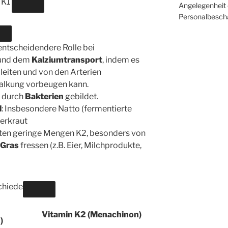
 K1
Angelegenheit 
Personalbesch
e entscheidendere Rolle bei
und dem
Kalziumtransport
, indem es
 leiten und von den Arterien
kalkung vorbeugen kann.
h durch
Bakterien
gebildet.
l
: Insbesondere Natto (fermentierte
erkraut
lten geringe Mengen K2, besonders von
 Gras
fressen (z.B. Eier, Milchprodukte,
chiede
Vitamin K2 (Menachinon)
)