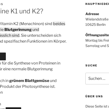
HAUPTNIEDE
BS
mine K1 und K2?
Adresse
Wielandstraße
 Vitamin K2 (Menachinon) sind
beides
10625 Berlin
die
Blutgerinnung
und
Öffnungszeite
sslich sind
. Sie unterscheiden sich
Montag bis Fre
nd spezifischen Funktionen im Körper.
Samstag und S
em für die Synthese von Proteinen in
SUCHE
für eine normale Blutgerinnung
Suchen
nach:
ch in
grünem Blattgemüse
und
n Produkt der Photosynthese ist.
on
ÜBER UNS
n
Diese Seite ist