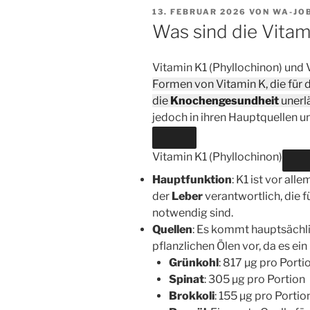
VERÖFFENTLICHT
13. FEBRUAR 2026
VON
WA-JO
AM
Was sind die Vita
Vitamin K1 (Phyllochinon) und
Formen von Vitamin K, die für 
die
Knochengesundheit
unerlä
jedoch in ihren Hauptquellen u
Vitamin K1 (Phyllochinon)
Hauptfunktion
: K1 ist vor all
der
Leber
verantwortlich, die 
notwendig sind.
Quellen
: Es kommt hauptsächli
pflanzlichen Ölen vor, da es ei
Grünkohl
: 817 µg pro Porti
Spinat
: 305 µg pro Portion
Brokkoli
: 155 µg pro Portio