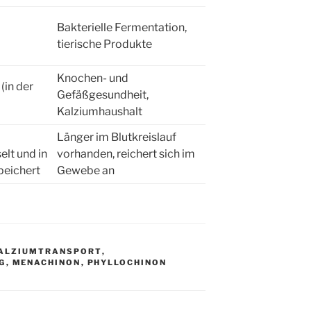
Bakterielle Fermentation,
tierische Produkte
Knochen- und
(in der
Gefäßgesundheit,
Kalziumhaushalt
Länger im Blutkreislauf
lt und in
vorhanden, reichert sich im
peichert
Gewebe an
ALZIUMTRANSPORT
,
G
,
MENACHINON
,
PHYLLOCHINON