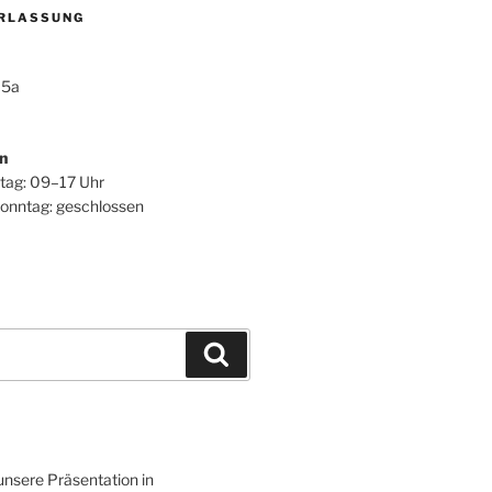
RLASSUNG
 5a
n
itag: 09–17 Uhr
onntag: geschlossen
Suchen
 unsere Präsentation in