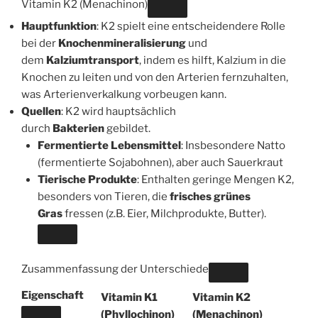
Vitamin K2 (Menachinon)
Hauptfunktion
: K2 spielt eine entscheidendere Rolle
bei der
Knochenmineralisierung
und
dem
Kalziumtransport
, indem es hilft, Kalzium in die
Knochen zu leiten und von den Arterien fernzuhalten,
was Arterienverkalkung vorbeugen kann.
Quellen
: K2 wird hauptsächlich
durch
Bakterien
gebildet.
Fermentierte Lebensmittel
: Insbesondere Natto
(fermentierte Sojabohnen), aber auch Sauerkraut
Tierische Produkte
: Enthalten geringe Mengen K2,
besonders von Tieren, die
frisches grünes
Gras
fressen (z.B. Eier, Milchprodukte, Butter).
Zusammenfassung der Unterschiede
Eigenschaft
Vitamin K1
Vitamin K2
(Phyllochinon)
(Menachinon)