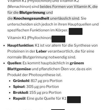
Vitamin K1 (Phyllochinon) und Vitamin K2
(Menachinon) sind
beides Formen von Vitamin K, die
für die
Blutgerinnung
und
die
Knochengesundheit
unerlässlich sind
. Sie
unterscheiden sich jedoch in ihren Hauptquellen und
spezifischen Funktionen im Körper.
Vitamin K1 (Phyllochinon)
Hauptfunktion
: K1 ist vor allem für die Synthese von
Proteinen in der
Leber
verantwortlich, die für eine
normale Blutgerinnung notwendig sind.
Quellen
: Es kommt hauptsächlich in
grünem
Blattgemüse
und pflanzlichen Ölen vor, da es ein
Produkt der Photosynthese ist.
Grünkohl
: 817 µg pro Portion
Spinat
: 305 µg pro Portion
Brokkoli
: 155 µg pro Portion
Rapsöl
: Eine gute Quelle für K1