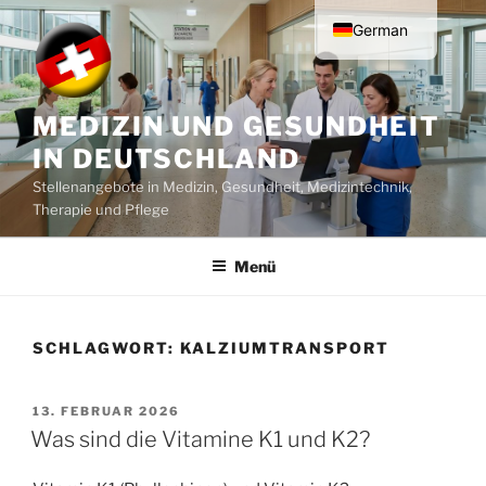
Zum
German
Inhalt
springen
English
MEDIZIN UND GESUNDHEIT
IN DEUTSCHLAND
Stellenangebote in Medizin, Gesundheit, Medizintechnik,
Therapie und Pflege
Menü
SCHLAGWORT:
KALZIUMTRANSPORT
VERÖFFENTLICHT
13. FEBRUAR 2026
AM
Was sind die Vitamine K1 und K2?