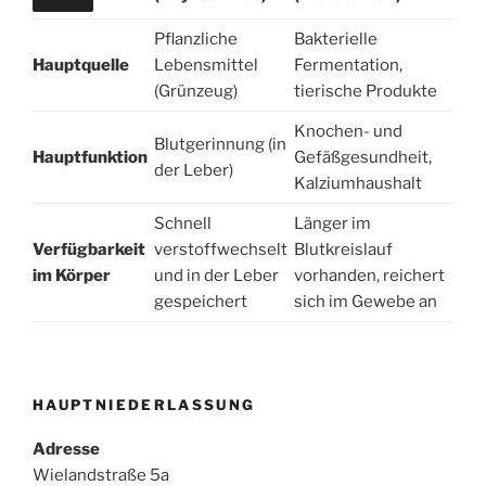
Pflanzliche
Bakterielle
Hauptquelle
Lebensmittel
Fermentation,
(Grünzeug)
tierische Produkte
Knochen- und
Blutgerinnung (in
Hauptfunktion
Gefäßgesundheit,
der Leber)
Kalziumhaushalt
Schnell
Länger im
Verfügbarkeit
verstoffwechselt
Blutkreislauf
im Körper
und in der Leber
vorhanden, reichert
gespeichert
sich im Gewebe an
HAUPTNIEDERLASSUNG
Adresse
Wielandstraße 5a