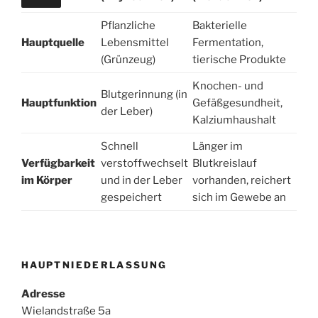
Pflanzliche
Bakterielle
Hauptquelle
Lebensmittel
Fermentation,
(Grünzeug)
tierische Produkte
Knochen- und
Blutgerinnung (in
Hauptfunktion
Gefäßgesundheit,
der Leber)
Kalziumhaushalt
Schnell
Länger im
Verfügbarkeit
verstoffwechselt
Blutkreislauf
im Körper
und in der Leber
vorhanden, reichert
gespeichert
sich im Gewebe an
HAUPTNIEDERLASSUNG
Adresse
Wielandstraße 5a