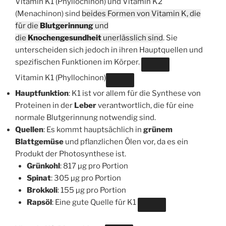
Vitamin K1 (Phyllochinon) und Vitamin K2
(Menachinon) sind
beides Formen von Vitamin K, die
für die
Blutgerinnung
und
die
Knochengesundheit
unerlässlich sind
. Sie
unterscheiden sich jedoch in ihren Hauptquellen und
spezifischen Funktionen im Körper.
Vitamin K1 (Phyllochinon)
Hauptfunktion
: K1 ist vor allem für die Synthese von
Proteinen in der
Leber
verantwortlich, die für eine
normale Blutgerinnung notwendig sind.
Quellen
: Es kommt hauptsächlich in
grünem
Blattgemüse
und pflanzlichen Ölen vor, da es ein
Produkt der Photosynthese ist.
Grünkohl
: 817 µg pro Portion
Spinat
: 305 µg pro Portion
Brokkoli
: 155 µg pro Portion
Rapsöl
: Eine gute Quelle für K1