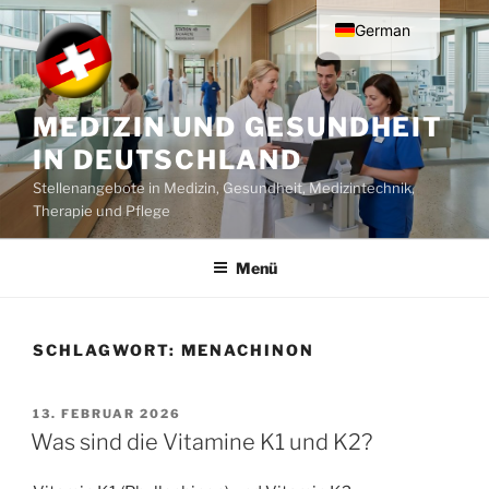
Zum
German
Inhalt
springen
English
MEDIZIN UND GESUNDHEIT
IN DEUTSCHLAND
Stellenangebote in Medizin, Gesundheit, Medizintechnik,
Therapie und Pflege
Menü
SCHLAGWORT:
MENACHINON
VERÖFFENTLICHT
13. FEBRUAR 2026
AM
Was sind die Vitamine K1 und K2?