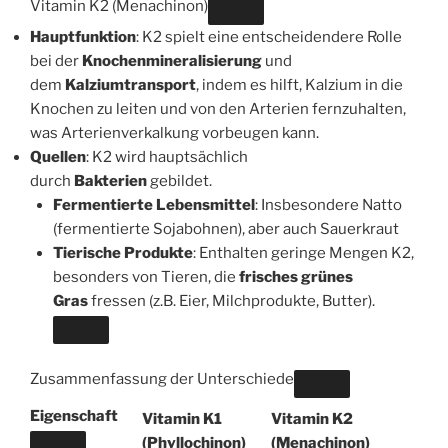
Vitamin K2 (Menachinon)
Hauptfunktion
: K2 spielt eine entscheidendere Rolle
bei der
Knochenmineralisierung
und
dem
Kalziumtransport
, indem es hilft, Kalzium in die
Knochen zu leiten und von den Arterien fernzuhalten,
was Arterienverkalkung vorbeugen kann.
Quellen
: K2 wird hauptsächlich
durch
Bakterien
gebildet.
Fermentierte Lebensmittel
: Insbesondere Natto
(fermentierte Sojabohnen), aber auch Sauerkraut
Tierische Produkte
: Enthalten geringe Mengen K2,
besonders von Tieren, die
frisches grünes
Gras
fressen (z.B. Eier, Milchprodukte, Butter).
Zusammenfassung der Unterschiede
Eigenschaft
Vitamin K1
Vitamin K2
(Phyllochinon)
(Menachinon)