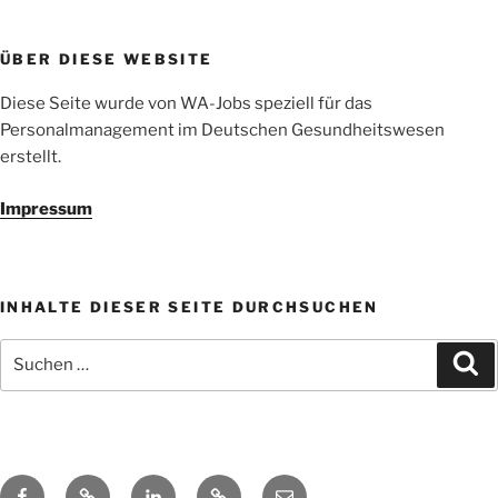
ÜBER DIESE WEBSITE
Diese Seite wurde von WA-Jobs speziell für das
Personalmanagement im Deutschen Gesundheitswesen
erstellt.
Impressum
INHALTE DIESER SEITE DURCHSUCHEN
Suchen
Su
nach:
Facebook
Xing
LinkedIn
WA-
📧