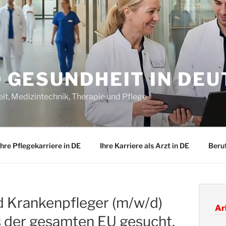
D GESUNDHEIT IN DE
it, Medizintechnik, Therapie und Pflege
Ihre Pflegekarriere in DE
Ihre Karriere als Arzt in DE
Beru
d Krankenpfleger (m/w/d)
Ar
s der gesamten EU gesucht.