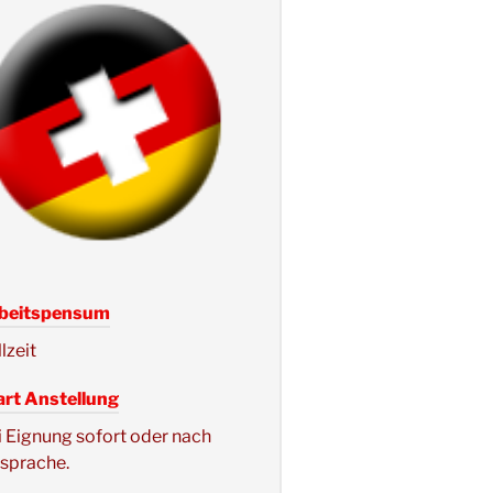
beitspensum
lzeit
art Anstellung
i Eignung sofort oder nach
sprache.